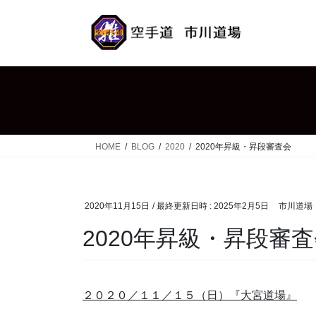
コ
ナ
ン
ビ
テ
ゲ
ン
ー
ツ
シ
へ
ョ
ス
ン
キ
に
ッ
移
HOME
BLOG
2020
2020年昇級・昇段審査会
プ
動
2020年11月15日
/ 最終更新日時 :
2025年2月5日
市川道場
2020年昇級・昇段審
２０２０／１１／１５（日）『大宮道場』